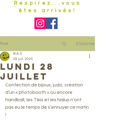
Respirez...vous
êtes arrivés!
S'inscrire
Post
B.A.D
29 juil. 2025
Lundi 28
juillet
Confection de bijoux, judo, création 
d’un « photobooth » ou encore 
handball, les Tikis et les Nalus n’ont 
pas eu le temps de s’ennuyer ce matin 
! 