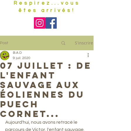
Respirez...vous
êtes arrivés!
S'inscrire
Post
B.A.D
9 juil. 2020
07 Juillet : de
l'enfant
sauvage aux
éoliennes du
Puech
Cornet...
Aujourd'hui, nous avons retracé le 
parcours de Victor, l'enfant sauvage. 