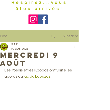
Respirez...vous
êtes arrivés!
S'inscrire
Post
B.A.D
10 août 2023
Mercredi 9
août
Les Yoshis et les Koopas ont visité les 
abords du 
lac du Laouzas
. 