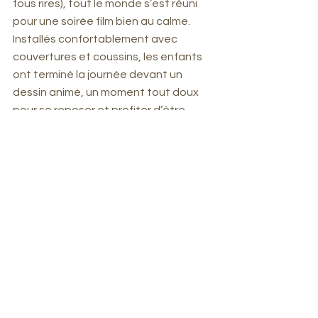
fous rires), tout le monde s’est réuni 
pour une soirée film bien au calme. 
Installés confortablement avec 
couvertures et coussins, les enfants 
ont terminé la journée devant un 
dessin animé, un moment tout doux 
pour se reposer et profiter d’être 
ensemble.
Une journée simple, joyeuse, et pleine 
de beaux souvenirs. Le séjour 
continue sur un super rythme, entre 
aventures, découvertes et moments 
partagés 🤗