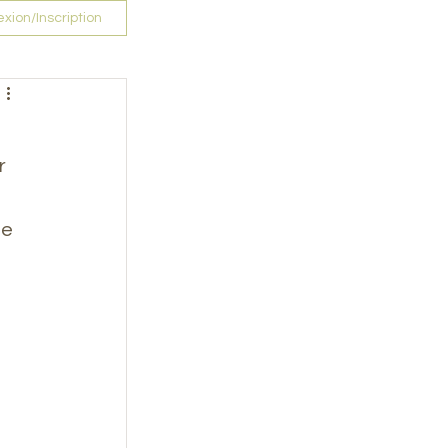
xion/Inscription
r 
e 