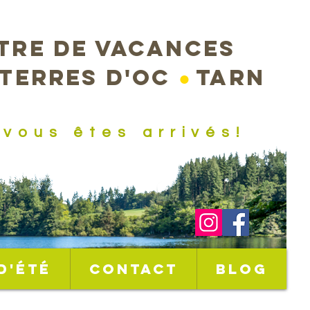
tre de vacances
 terres d'Oc
●
Tarn
.vous êtes arrivés!
d'été
Contact
Blog