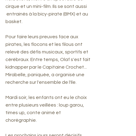
cirque et un mini-film. Ils se sont aussi
 entrainés à la bicy-pirate (BMX) et au 
basket. 
Pour faire leurs preuves face aux 
pirates, les flocons et les filous ont 
relevé des défis musicaux, sportifs et 
cérébraux. Entre temps, Olaf s'est fait 
kidnapper par le Capitaine Crochet... 
Mirabelle, paniquée, a organisé une 
recherche sur l'ensemble de l'île. 
Mardi soir, les enfants ont eu le choix 
entre plusieurs veillées : loup garou, 
times up, conte animé et 
chorégraphie.
Les prochains jours seront décisifs 