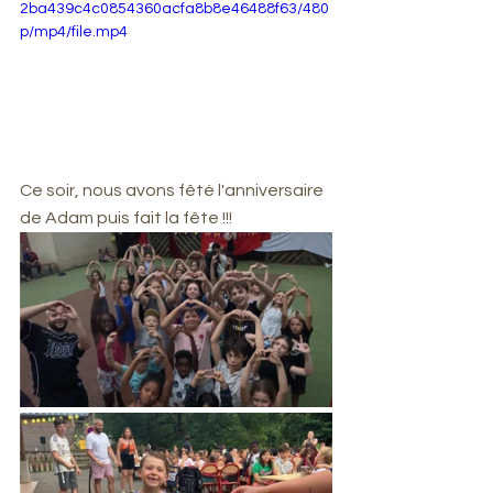
2ba439c4c0854360acfa8b8e46488f63/480
p/mp4/file.mp4
Ce soir, nous avons fêté l'anniversaire 
de Adam puis fait la fête !!!