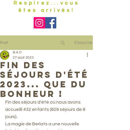
Respirez...vous
êtes arrivés!
S'inscrire
Post
B.A.D
27 août 2023
Fin des
séjours d'été
2023... que du
bonheur !
Fin des séjours d'été où nous avons 
accueilli 432 enfants (609 séjours de 8 
jours).
La magie de Berlats a une nouvelle 