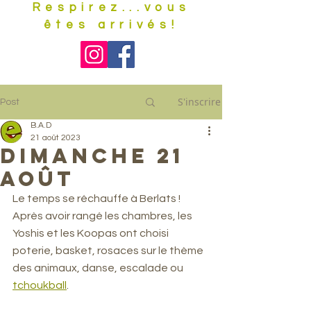
Respirez...vous
êtes arrivés!
S'inscrire
Post
B.A.D
21 août 2023
Dimanche 21
août
Le temps se réchauffe à Berlats ! 
Après avoir rangé les chambres, les 
Yoshis et les Koopas ont choisi 
poterie, basket, rosaces sur le thème 
des animaux, danse, escalade ou 
tchoukball
.