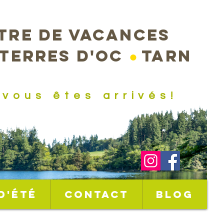
tre de vacances
 terres d'Oc
●
Tarn
.vous êtes arrivés!
d'été
Contact
Blog